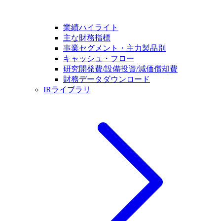
業績ハイライト
主な財務指標
事業セグメント・主力製品別
キャッシュ・フロー
研究開発費/設備投資/減価償却費
財務データダウンロード
IRライブラリ