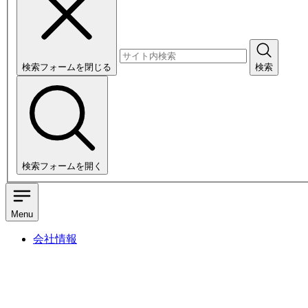
検索フォームを閉じる
検索
検索フォームを開く
Menu
会社情報