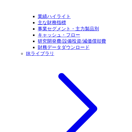
業績ハイライト
主な財務指標
事業セグメント・主力製品別
キャッシュ・フロー
研究開発費/設備投資/減価償却費
財務データダウンロード
IRライブラリ