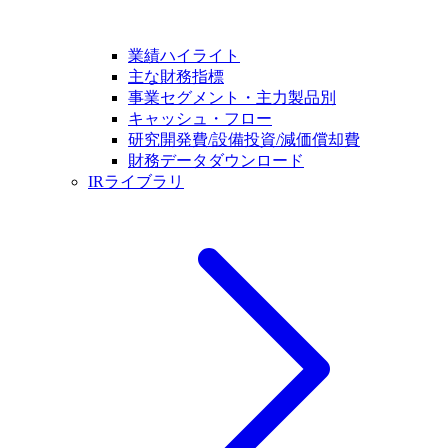
業績ハイライト
主な財務指標
事業セグメント・主力製品別
キャッシュ・フロー
研究開発費/設備投資/減価償却費
財務データダウンロード
IRライブラリ