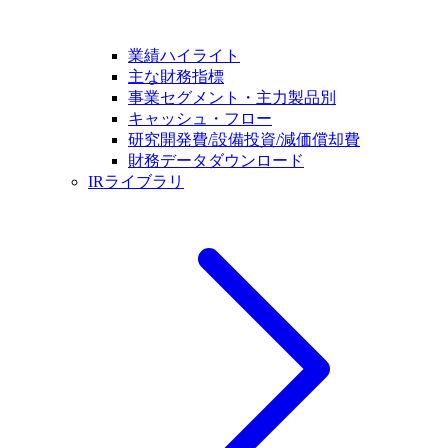
業績ハイライト
主な財務指標
事業セグメント・主力製品別
キャッシュ・フロー
研究開発費/設備投資/減価償却費
財務データダウンロード
IRライブラリ