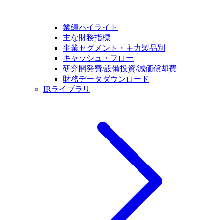
業績ハイライト
主な財務指標
事業セグメント・主力製品別
キャッシュ・フロー
研究開発費/設備投資/減価償却費
財務データダウンロード
IRライブラリ