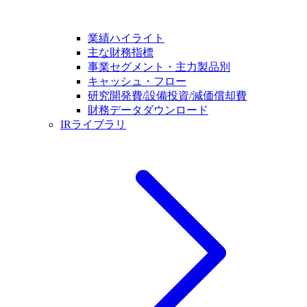
業績ハイライト
主な財務指標
事業セグメント・主力製品別
キャッシュ・フロー
研究開発費/設備投資/減価償却費
財務データダウンロード
IRライブラリ