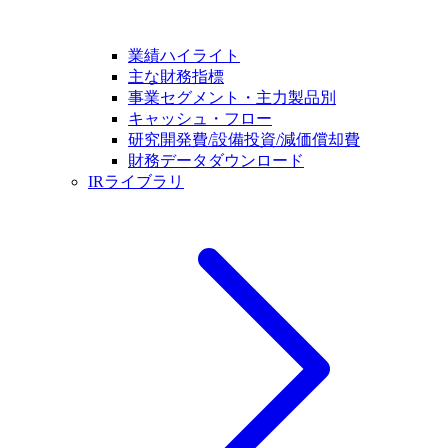
業績ハイライト
主な財務指標
事業セグメント・主力製品別
キャッシュ・フロー
研究開発費/設備投資/減価償却費
財務データダウンロード
IRライブラリ