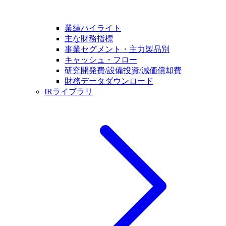
業績ハイライト
主な財務指標
事業セグメント・主力製品別
キャッシュ・フロー
研究開発費/設備投資/減価償却費
財務データダウンロード
IRライブラリ