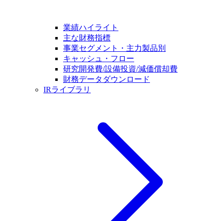
業績ハイライト
主な財務指標
事業セグメント・主力製品別
キャッシュ・フロー
研究開発費/設備投資/減価償却費
財務データダウンロード
IRライブラリ