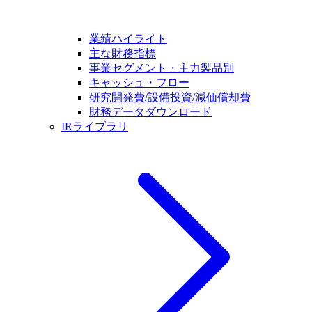
業績ハイライト
主な財務指標
事業セグメント・主力製品別
キャッシュ・フロー
研究開発費/設備投資/減価償却費
財務データダウンロード
IRライブラリ