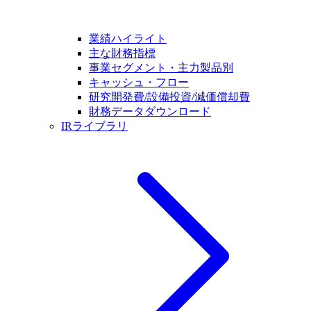
業績ハイライト
主な財務指標
事業セグメント・主力製品別
キャッシュ・フロー
研究開発費/設備投資/減価償却費
財務データダウンロード
IRライブラリ