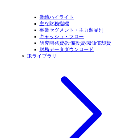
業績ハイライト
主な財務指標
事業セグメント・主力製品別
キャッシュ・フロー
研究開発費/設備投資/減価償却費
財務データダウンロード
IRライブラリ