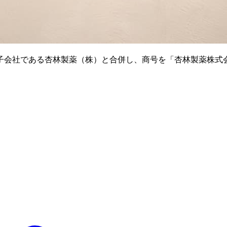
）は子会社である杏林製薬（株）と合併し、商号を「杏林製薬株式