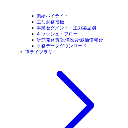
業績ハイライト
主な財務指標
事業セグメント・主力製品別
キャッシュ・フロー
研究開発費/設備投資/減価償却費
財務データダウンロード
IRライブラリ