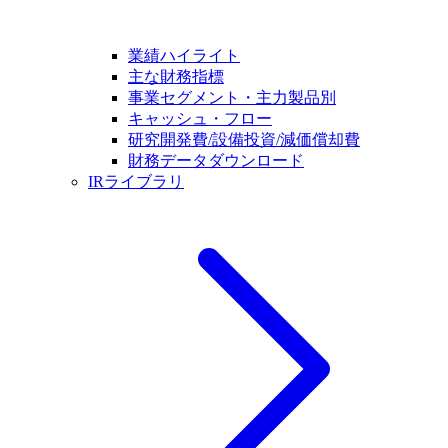
業績ハイライト
主な財務指標
事業セグメント・主力製品別
キャッシュ・フロー
研究開発費/設備投資/減価償却費
財務データダウンロード
IRライブラリ