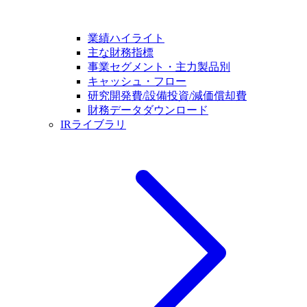
業績ハイライト
主な財務指標
事業セグメント・主力製品別
キャッシュ・フロー
研究開発費/設備投資/減価償却費
財務データダウンロード
IRライブラリ