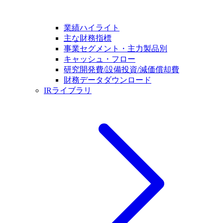
業績ハイライト
主な財務指標
事業セグメント・主力製品別
キャッシュ・フロー
研究開発費/設備投資/減価償却費
財務データダウンロード
IRライブラリ