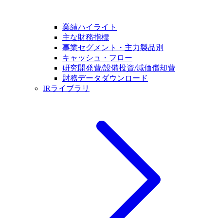
業績ハイライト
主な財務指標
事業セグメント・主力製品別
キャッシュ・フロー
研究開発費/設備投資/減価償却費
財務データダウンロード
IRライブラリ