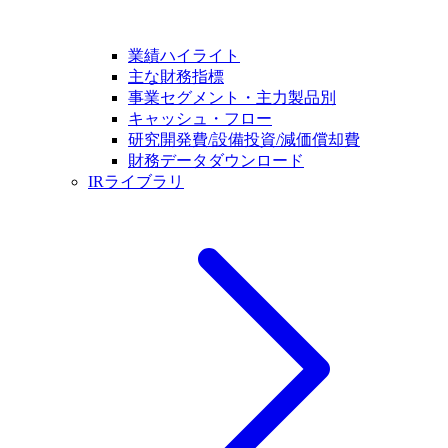
業績ハイライト
主な財務指標
事業セグメント・主力製品別
キャッシュ・フロー
研究開発費/設備投資/減価償却費
財務データダウンロード
IRライブラリ