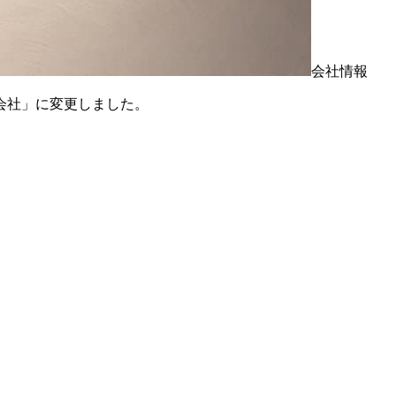
会社情報
会社」に変更しました。