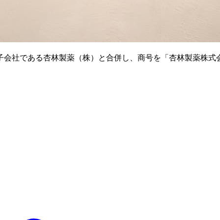
）は子会社である杏林製薬（株）と合併し、商号を「杏林製薬株式