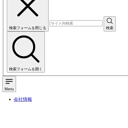
検索フォームを閉じる
検索
検索フォームを開く
Menu
会社情報