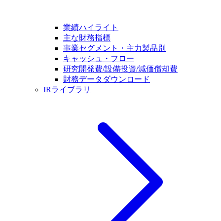
業績ハイライト
主な財務指標
事業セグメント・主力製品別
キャッシュ・フロー
研究開発費/設備投資/減価償却費
財務データダウンロード
IRライブラリ