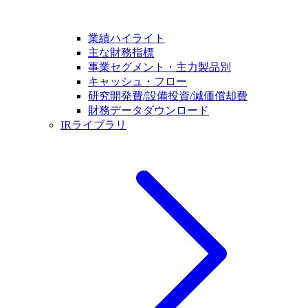
業績ハイライト
主な財務指標
事業セグメント・主力製品別
キャッシュ・フロー
研究開発費/設備投資/減価償却費
財務データダウンロード
IRライブラリ