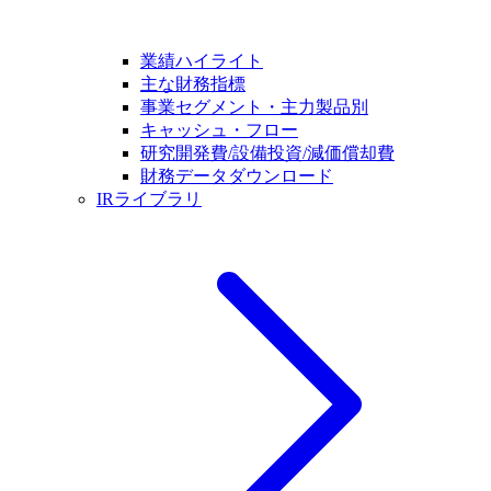
業績ハイライト
主な財務指標
事業セグメント・主力製品別
キャッシュ・フロー
研究開発費/設備投資/減価償却費
財務データダウンロード
IRライブラリ