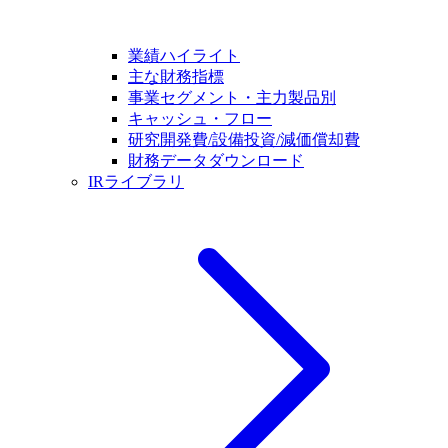
業績ハイライト
主な財務指標
事業セグメント・主力製品別
キャッシュ・フロー
研究開発費/設備投資/減価償却費
財務データダウンロード
IRライブラリ