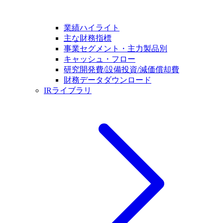
業績ハイライト
主な財務指標
事業セグメント・主力製品別
キャッシュ・フロー
研究開発費/設備投資/減価償却費
財務データダウンロード
IRライブラリ