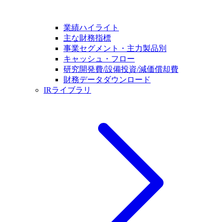
業績ハイライト
主な財務指標
事業セグメント・主力製品別
キャッシュ・フロー
研究開発費/設備投資/減価償却費
財務データダウンロード
IRライブラリ