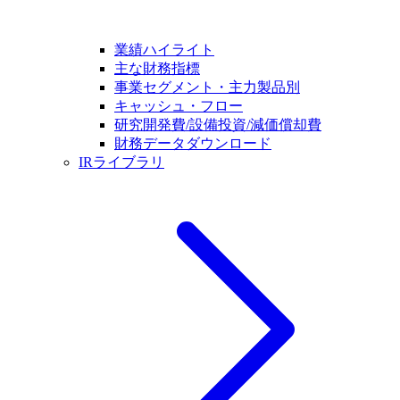
業績ハイライト
主な財務指標
事業セグメント・主力製品別
キャッシュ・フロー
研究開発費/設備投資/減価償却費
財務データダウンロード
IRライブラリ