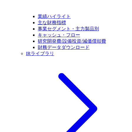
業績ハイライト
主な財務指標
事業セグメント・主力製品別
キャッシュ・フロー
研究開発費/設備投資/減価償却費
財務データダウンロード
IRライブラリ