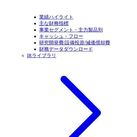
業績ハイライト
主な財務指標
事業セグメント・主力製品別
キャッシュ・フロー
研究開発費/設備投資/減価償却費
財務データダウンロード
IRライブラリ