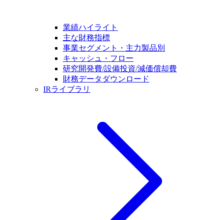
業績ハイライト
主な財務指標
事業セグメント・主力製品別
キャッシュ・フロー
研究開発費/設備投資/減価償却費
財務データダウンロード
IRライブラリ