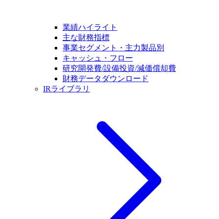
業績ハイライト
主な財務指標
事業セグメント・主力製品別
キャッシュ・フロー
研究開発費/設備投資/減価償却費
財務データダウンロード
IRライブラリ