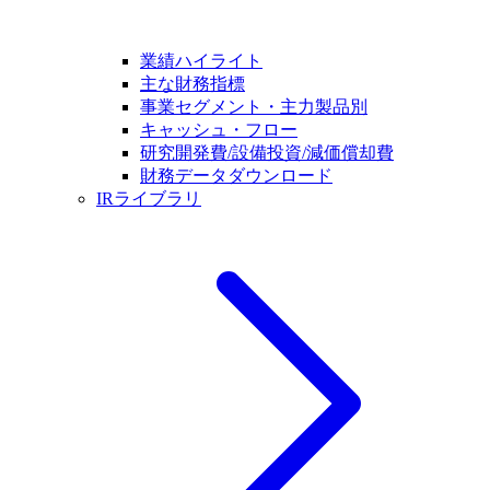
業績ハイライト
主な財務指標
事業セグメント・主力製品別
キャッシュ・フロー
研究開発費/設備投資/減価償却費
財務データダウンロード
IRライブラリ