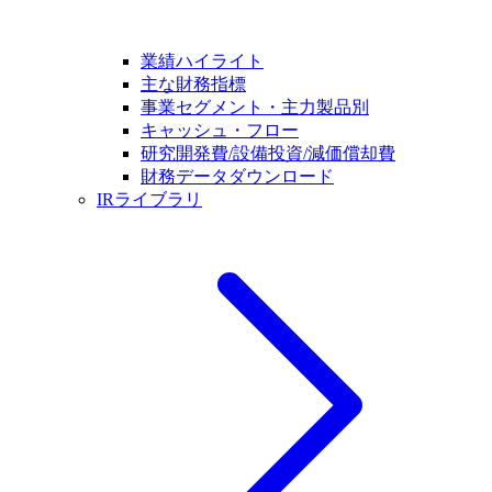
業績ハイライト
主な財務指標
事業セグメント・主力製品別
キャッシュ・フロー
研究開発費/設備投資/減価償却費
財務データダウンロード
IRライブラリ