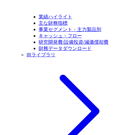
業績ハイライト
主な財務指標
事業セグメント・主力製品別
キャッシュ・フロー
研究開発費/設備投資/減価償却費
財務データダウンロード
IRライブラリ