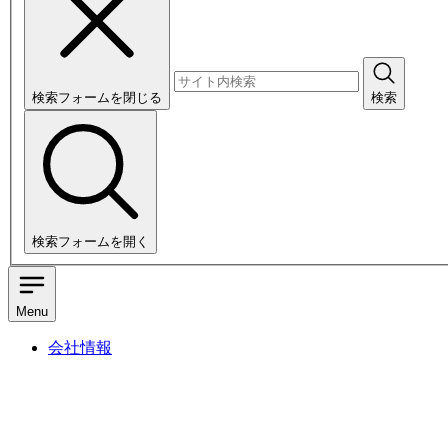
検索フォームを閉じる
検索
検索フォームを開く
Menu
会社情報