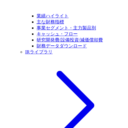
業績ハイライト
主な財務指標
事業セグメント・主力製品別
キャッシュ・フロー
研究開発費/設備投資/減価償却費
財務データダウンロード
IRライブラリ