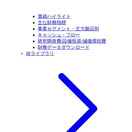
業績ハイライト
主な財務指標
事業セグメント・主力製品別
キャッシュ・フロー
研究開発費/設備投資/減価償却費
財務データダウンロード
IRライブラリ