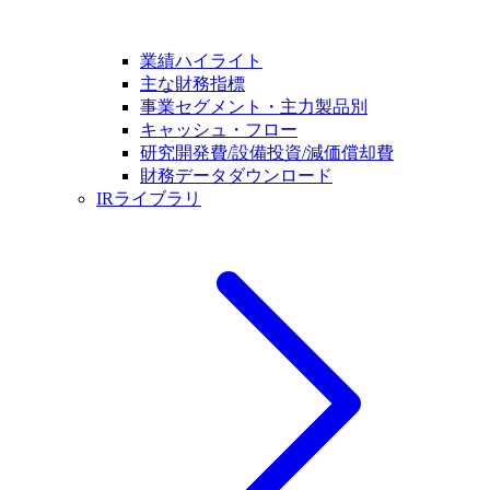
業績ハイライト
主な財務指標
事業セグメント・主力製品別
キャッシュ・フロー
研究開発費/設備投資/減価償却費
財務データダウンロード
IRライブラリ