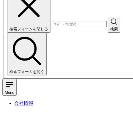
検索フォームを閉じる
検索
検索フォームを開く
Menu
会社情報