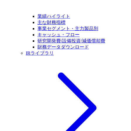
業績ハイライト
主な財務指標
事業セグメント・主力製品別
キャッシュ・フロー
研究開発費/設備投資/減価償却費
財務データダウンロード
IRライブラリ