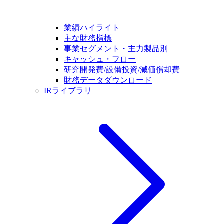
業績ハイライト
主な財務指標
事業セグメント・主力製品別
キャッシュ・フロー
研究開発費/設備投資/減価償却費
財務データダウンロード
IRライブラリ