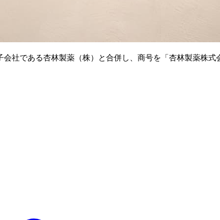
）は子会社である杏林製薬（株）と合併し、商号を「杏林製薬株式