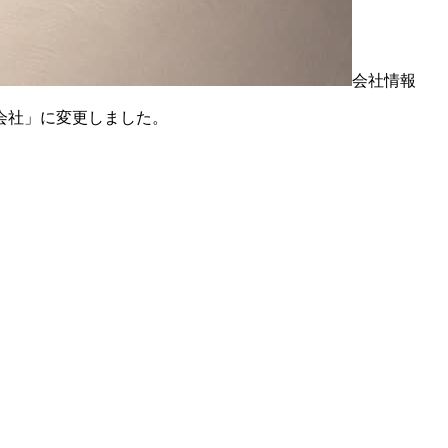
会社情報
会社」に変更しました。