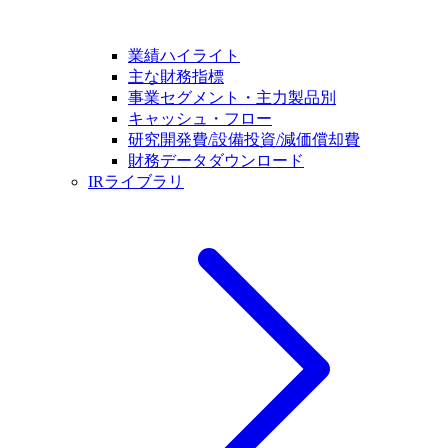
業績ハイライト
主な財務指標
事業セグメント・主力製品別
キャッシュ・フロー
研究開発費/設備投資/減価償却費
財務データダウンロード
IRライブラリ