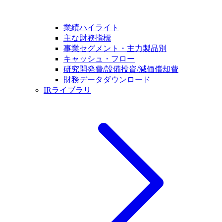
業績ハイライト
主な財務指標
事業セグメント・主力製品別
キャッシュ・フロー
研究開発費/設備投資/減価償却費
財務データダウンロード
IRライブラリ