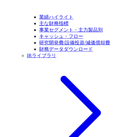
業績ハイライト
主な財務指標
事業セグメント・主力製品別
キャッシュ・フロー
研究開発費/設備投資/減価償却費
財務データダウンロード
IRライブラリ