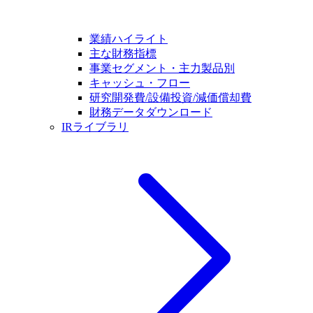
業績ハイライト
主な財務指標
事業セグメント・主力製品別
キャッシュ・フロー
研究開発費/設備投資/減価償却費
財務データダウンロード
IRライブラリ