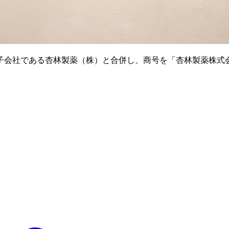
）は子会社である杏林製薬（株）と合併し、商号を「杏林製薬株式