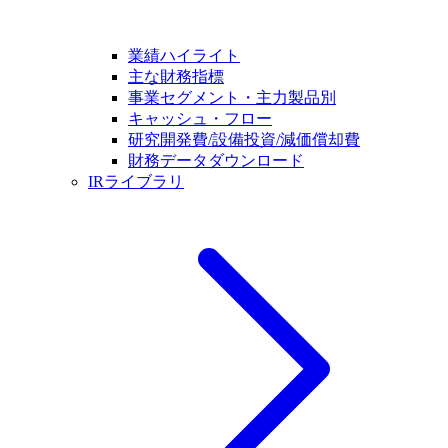
業績ハイライト
主な財務指標
事業セグメント・主力製品別
キャッシュ・フロー
研究開発費/設備投資/減価償却費
財務データダウンロード
IRライブラリ