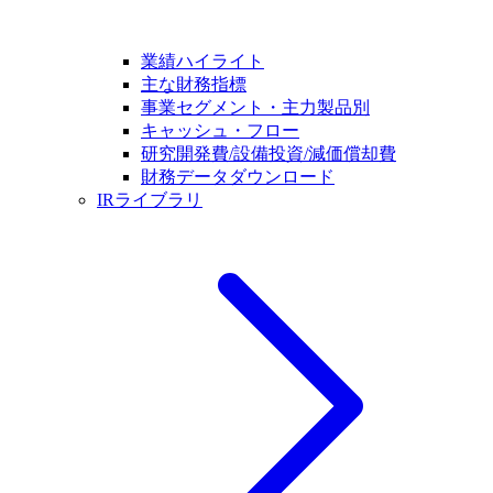
業績ハイライト
主な財務指標
事業セグメント・主力製品別
キャッシュ・フロー
研究開発費/設備投資/減価償却費
財務データダウンロード
IRライブラリ